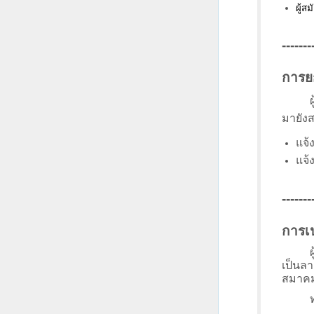
ผู้ส
-------
การย
มายัง
แจ้
แจ้
-------
การเป
เป็นล
สมาคม