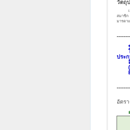
วัตถุ
เ
สมาชิก
มารดาแ
-------
ประก
-------
อัตรา