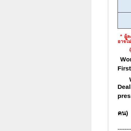
* ผู
อาจไม
ผ
Wo
Firs
Dea
pres
คน)
-------