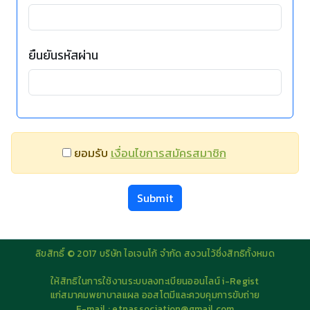
ยืนยันรหัสผ่าน
ยอมรับ
เงื่อนไขการสมัครสมาชิก
Submit
ลิขสิทธิ์ © 2017 บริษัท ไอเจนโก้ จำกัด สงวนไว้ซึ่งสิทธิทั้งหมด
ให้สิทธิในการใช้งานระบบลงทะเบียนออนไลน์ i-Regist
แก่สมาคมพยาบาลแผล ออสโตมีและควบคุมการขับถ่าย
E-mail : etnassociation@gmail.com