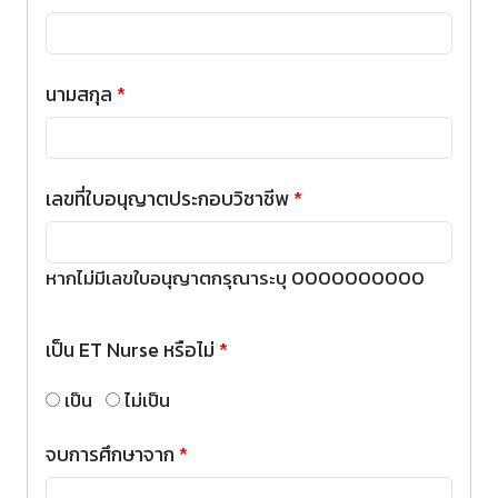
สามารถส่งหลักฐานเอกสารการโอนเงิน โดยการถ่าย
ภาพใบสลิปเงินโอน/สแกนใบสลิป หรือหากเป็นการ
โอนเงินทางออนไลน์ (Internet Banking) ให้ใช้การ
นามสกุล
*
Capture หรือส่งภาพใบสลิปที่บันทึกไว้ในโทรศัพท์มือ
ถือ/คอมพิวเตอร์โน้ตบุ๊ก เมื่อโอนเงินเรียบร้อยจาก
application ของแต่ละธนาคาร
เลขที่ใบอนุญาตประกอบวิชาชีพ
*
แจ้งชำระเงินทางแบบฟอร์มออนไลน์ >>>
คลิกที่นี่ เพื่ออัพโหลดหลักฐาน
<<<
หากไม่มีเลขใบอนุญาตกรุณาระบุ 0000000000
ดาวน์โหลดใบเสร็จรับเงิน :
เมื่อเจ้าหน้าที่สมาคมฯ ได้ตรวจสอบหลักฐานการชำระ
เป็น ET Nurse หรือไม่
*
เงินของท่านแล้ว ทางเจ้าหน้าที่จะทำการอนุมัติหมาย
เลขสมาชืกใหม่ พร้อมกับออกใบเสร็จรับเงินออนไลน์
เป็น
ไม่เป็น
ให้แก่ท่าน
จบการศึกษาจาก
*
ดาวน์โหลดใบเสร็จรับเงินผ่านทางระบบ