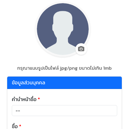
สมาคมฯ ภายในปีนั้นๆได้ แต่ถ้าชำระเงิน
หลัง
จาก
เดือนกุมภาพันธ์
ไปแล้ว ทางสมาคมฯ ขอสงวนสิทธิ์
โดยให้ท่านไปใช้สิทธิลดหย่อนค่าลงทะเบียนฯ ในปีถัดไป
แทนนะคะ"
การชำระเงิน :
กรุณาแนบรูปเป็นไฟล์ jpg/png ขนาดไม่เกิน 1mb
โอนผ่านบัญชีออมทรัพย์ ธนาคารไทย
พาณิชย์ จำกัด (มหาชน)​ สาขา โรงพยาบาล
ข้อมูลส่วนบุคคล
ราชวิถี
ชื่อบัญชี สมาคมพยาบาลแผล ออสโตมีและ
ควบคุมการขับถ่าย
คำนำหน้าชื่อ
*
เลขที่บัญชี 051–282492–4
ส่งหลักฐานการโอนเงิน :
ชื่อ
*