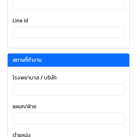
Line Id
สถานที่ทำงาน
โรงพยาบาล / บริษัท
แผนก/ฝ่าย
ตำแหน่ง