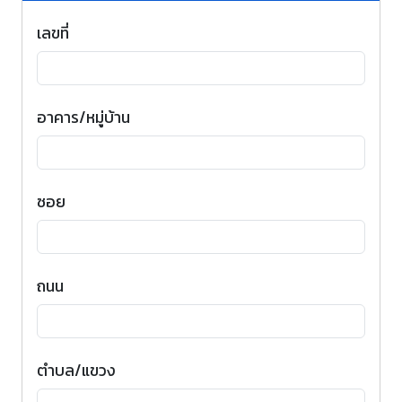
เลขที่
อาคาร/หมู่บ้าน
ซอย
ถนน
ตำบล/แขวง