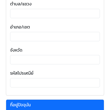
ตำบล/แขวง
อำเภอ/เขต
จังหวัด
รหัสไปรษณีย์
ที่อยู่ปัจจุบัน